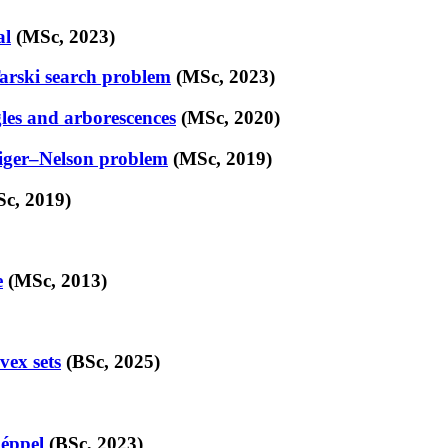
al
(MSc, 2023)
arski search problem
(MSc, 2023)
es and arborescences
(MSc, 2020)
wiger–Nelson problem
(MSc, 2019)
c, 2019)
e
(MSc, 2013)
vex sets
(BSc, 2025)
géppel
(BSc, 2023)