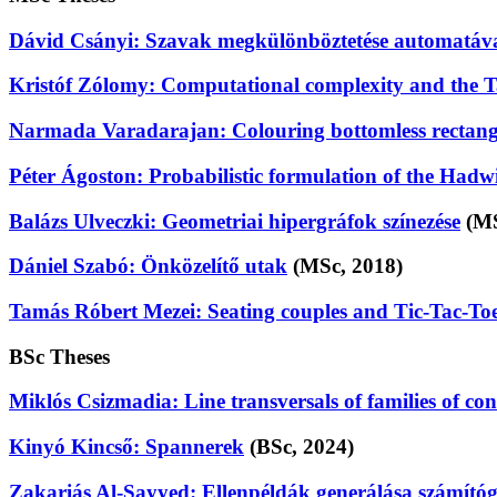
Dávid Csányi: Szavak megkülönböztetése automatáv
Kristóf Zólomy: Computational complexity and the T
Narmada Varadarajan: Colouring bottomless rectangl
Péter Ágoston: Probabilistic formulation of the Had
Balázs Ulveczki: Geometriai hipergráfok színezése
(MS
Dániel Szabó: Önközelítő utak
(MSc, 2018)
Tamás Róbert Mezei: Seating couples and Tic-Tac-To
BSc Theses
Miklós Csizmadia: Line transversals of families of con
Kinyó Kincső: Spannerek
(BSc, 2024)
Zakariás Al-Sayyed: Ellenpéldák generálása számító