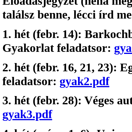
Előadásjegyzet (néha még
találsz benne, lécci írd me
1. hét (febr. 14): Barkoch
Gyakorlat feladatsor:
gya
2. hét (febr. 16, 21, 23):
feladatsor:
gyak2.pdf
3. hét (febr. 28): Véges 
gyak3.pdf