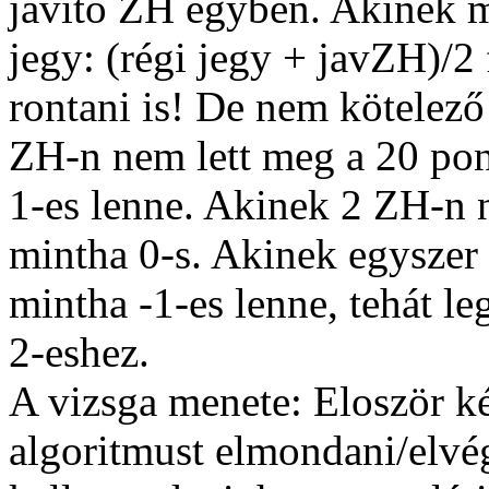
javító ZH egyben. Akinek me
jegy: (régi jegy + javZH)/2 
rontani is! De nem kötelez
ZH-n nem lett meg a 20 pont
1-es lenne. Akinek 2 ZH-n 
mintha 0-s. Akinek egyszer 
mintha -1-es lenne, tehát le
2-eshez.
A vizsga menete: Eloször ké
algoritmust elmondani/elvé