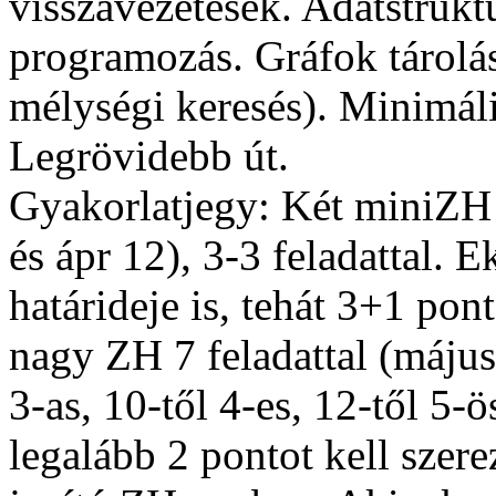
visszavezetések. Adatstruk
programozás. Gráfok tárolása
mélységi keresés). Minimáli
Legrövidebb út.
Gyakorlatjegy: Két miniZH a
és ápr 12), 3-3 feladattal. 
határideje is, tehát 3+1 pon
nagy ZH 7 feladattal (május 
3-as, 10-től 4-es, 12-től 5
legalább 2 pontot kell szer