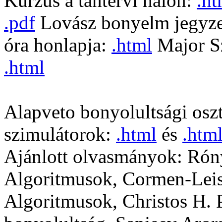
Kurzus a tantervi hálón:
.ht
.pdf
Lovász bonyelm jegyz
óra honlapja:
.html
Major Sz
.html
Alapveto bonyolultsági osz
szimulátorok:
.html
és
.htm
Ajánlott olvasmányok: Rón
Algoritmusok, Cormen-Leis
Algoritmusok, Christos H. 