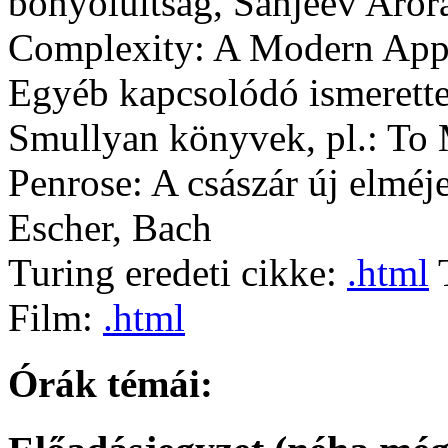
bonyolultság, Sanjeev Aror
Complexity: A Modern Ap
Egyéb kapcsolódó ismerett
Smullyan könyvek, pl.: To
Penrose: A császár új elméj
Escher, Bach
Turing eredeti cikke:
.html
T
Film:
.html
Órák témái: