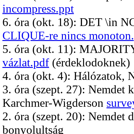
incompress.ppt
6. óra (okt. 18): DET \in 
CLIQUE-re nincs monoton.
5. óra (okt. 11): MAJORIT
vázlat.pdf
(érdeklodoknek)
4. óra (okt. 4): Hálózatok,
3. óra (szept. 27): Nemdet
Karchmer-Wigderson
surve
2. óra (szept. 20): Nemdet
bonyolultság