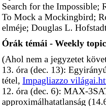
Search for the Impossible;
To Mock a Mockingbird; Rog
elméje; Douglas L. Hofstad
Órák témái - Weekly topic
(Ahol nem a jegyzetet követt
13. óra (dec. 13): Egyirán
tétel,
Impagliazzo világai.h
12. óra (dec. 6): MAX-3SA
approximálhatatlanság (14.6 