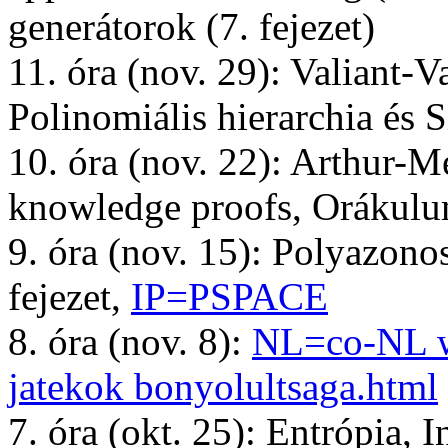
generátorok (7. fejezet)
11. óra (nov. 29): Valiant-
Polinomiális hierarchia és 
10. óra (nov. 22): Arthur-M
knowledge proofs, Orákul
9. óra (nov. 15): Polyazono
fejezet,
IP=PSPACE
8. óra (nov. 8):
NL=co-NL w
jatekok bonyolultsaga.html
7. óra (okt. 25): Entrópia, 