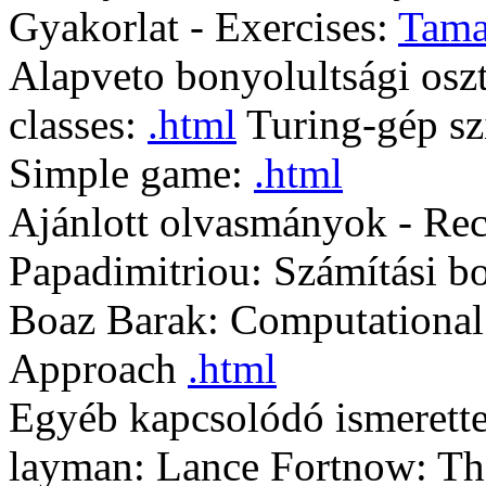
Gyakorlat - Exercises:
Tama
Alapveto bonyolultsági osz
classes:
.html
Turing-gép sz
Simple game:
.html
Ajánlott olvasmányok - Re
Papadimitriou: Számítási bo
Boaz Barak: Computationa
Approach
.html
Egyéb kapcsolódó ismerette
layman: Lance Fortnow: The