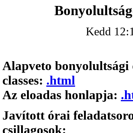
Bonyolultság
Kedd 12:1
Alapveto bonyolultsági 
classes:
.html
Az eloadas honlapja:
.h
Javított órai feladatso
csillagosok: