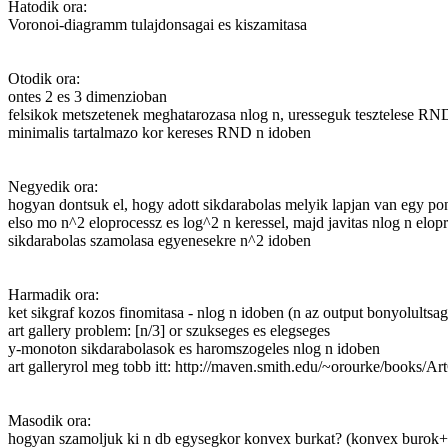
Hatodik ora:
Voronoi-diagramm tulajdonsagai es kiszamitasa
Otodik ora:
ontes 2 es 3 dimenzioban
felsikok metszetenek meghatarozasa nlog n, uresseguk tesztelese RN
minimalis tartalmazo kor kereses RND n idoben
Negyedik ora:
hogyan dontsuk el, hogy adott sikdarabolas melyik lapjan van egy p
elso mo n^2 eloprocessz es log^2 n keressel, majd javitas nlog n elopr
sikdarabolas szamolasa egyenesekre n^2 idoben
Harmadik ora:
ket sikgraf kozos finomitasa - nlog n idoben (n az output bonyolultsag
art gallery problem: [n/3] or szukseges es elegseges
y-monoton sikdarabolasok es haromszogeles nlog n idoben
art galleryrol meg tobb itt: http://maven.smith.edu/~orourke/books/A
Masodik ora:
hogyan szamoljuk ki n db egysegkor konvex burkat? (konvex burok