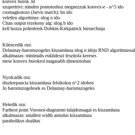
konvex burok 3d
szupertrivi: minden pontotoshoz megnezzuk konvex-e - n^5 ido
csomagkotozo (Jarvis march): hn ido
veletlen algoritmus: nlog n ido
Chan output erzekeny alg: nlog h ido
kell hozza poliederek Dobkin-Kirkpatrick hierarchiaja
Kilencedik ora:
Delaunay-haromszogeles kiszamitasa nlog n ideju RND algoritmussal
alkalmazas: minimalis euklideszi feszitofa kereses
mese konvex burokrol magasabb dimenzioban
Nyolcadik ora:
diszkrepancia kiszamitasa felsikokra n^2 idoben
Jo haromszogelesek es Delaunay-haromszogeles
Hetedik ora:
Farthest point Voronoi-diagramm tulajdonsagai es kiszamitasa
alkalmazas: smallest width annulus kiszamitasa
parabolikus dualitas