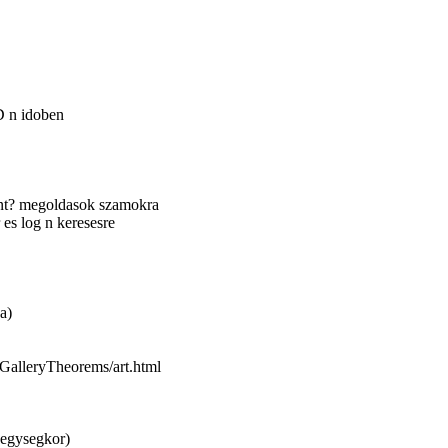
D n idoben
ont? megoldasok szamokra
 es log n keresesre
a)
rtGalleryTheorems/art.html
+egysegkor)