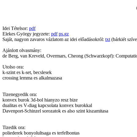
Idei Tételsor:
pdf
Elekes György jegyzete:
pdf
ps.gz
Saját, nagyon zavaros vázlatom az idei előadásokról:
txt
(bárkiét szív
Ajánlott olvasmány:
de Berg, van Kreveld, Overmars, Cheong (Schwarzkopf): Computation
Utolso ora:
k-szint es k-set, becslesek
crossing lemma es alkalmazasa
Tizenegyedik ora:
konvex burok 3d-bol hianyzo resz bize
dualitas es V-diag kapcsolata konvex burokkal
Davenport-Schinzel sorozatok es also szint kiszamitasa
Tizedik ora:
poliederek bonyolultsaga es terfelbontas