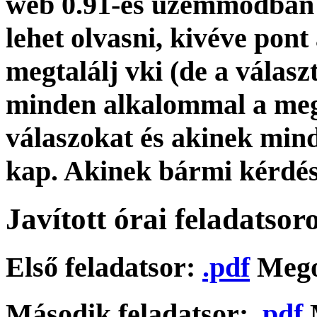
web 0.91-es üzemmódban 
lehet olvasni, kivéve pont
megtalálj vki (de a válasz
minden alkalommal a megbe
válaszokat és akinek mind
kap. Akinek bármi kérdés
Javított órai feladatsor
Első feladatsor:
.pdf
Megol
Második feladatsor:
.pdf
M