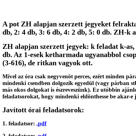
A pot ZH alapjan szerzett jegyeket felrakt
db, 2: 4 db, 3: 6 db, 4: 2 db, 5: 0 db. ZH-
ZH alapjan szerzett jegyek: k feladat k-as, 
db. Az 1-esek ketharmada ugyanabbol csopo
(3-616), de ritkan vagyok ott.
Mivel az óra csak negyvenöt perces, ezért minden párat
mindenki csendben dolgozik egyedül (vagy párban stb
más okos dolgokat is észreveszünk). Ez utóbbin ajánlo
feladatsorokat, hogy mindenki eldönthesse be akar-e j
Javított órai feladatsorok:
1. feladatsor:
.pdf
2. feladatsor:
.pdf