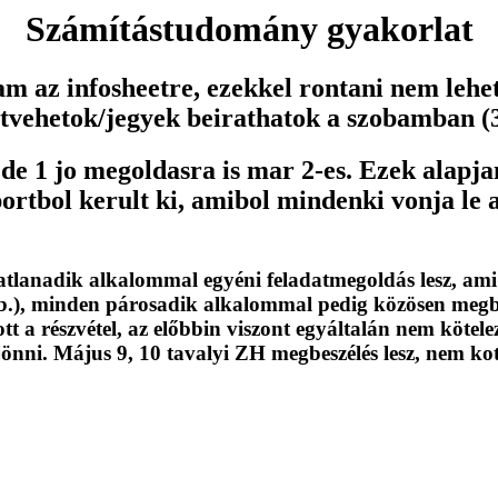
Számítástudomány gyakorlat
am az infosheetre, ezekkel rontani nem lehet
k atvehetok/jegyek beirathatok a szobamban (
de 1 jo megoldasra is mar 2-es. Ezek alapjan 
rtbol kerult ki, amibol mindenki vonja le
lanadik alkalommal egyéni feladatmegoldás lesz, ami azt
.), minden párosadik alkalommal pedig közösen megbesz
tt a részvétel, az előbbin viszont egyáltalán nem kötel
önni. Május 9, 10 tavalyi ZH megbeszélés lesz, nem kot