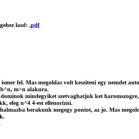
egehez lasd:
.pdf
 ismer fel. Mas megoldas volt kesziteni egy nemdet auto
mb^n, m>n alakura.
u dominok mindegyiket szetvaghatjuk ket haromszogre, a
kk, eleg n^4 4-est ellenorizni.
halmazba berakunk megegy pontot, az jo. Mas megoldas
k.
.