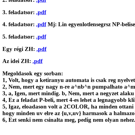
3. feladatsor:
.pdf
4. feladatsor:
.pdf
Mj: Lin egyenlotlensegrsz NP-belis
5. feladatsor:
.pdf
Egy régi ZH:
.pdf
Az idei ZH:
.pdf
Megoldasok egy sorban:
1, Volt, hogy a ketiranyu automata is csak reg nyelvet
2, Nem, mert egy nagy n-re a^nb^n pumpalhato a^
3, a, Igen, mert mindig. b, Nem, mert a negyzet alak
4, Ez a feladat P-beli, mert 4-es lehet a legnagyobb kli
5, Igaz, eloadason volt a 2COLOR, ha minden ottani 
hogy minden uv elre az {u,v,uv} harmasok a halmazo
6, Ezt senki nem csinalta meg, pedig nem olyan nehez