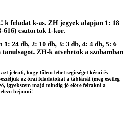
! k feladat k-as. ZH jegyek alapjan 1: 18
3-616) csutortok 1-kor.
1: 24 db, 2: 10 db, 3: 3 db, 4: 4 db, 5: 6
 a tanulsagot. ZH-k atvehetok a szobamban
 jelenti, hogy tőlem lehet segítséget kérni és
éljük az órai feladatokat a táblánál (meg esetleg
ező, igyekszem majd mindig jó előre felrakni a
elezo bejonni!