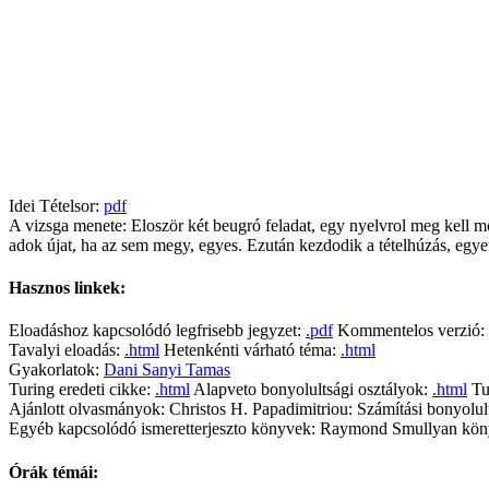
Idei Tételsor:
pdf
A vizsga menete: Eloször két beugró feladat, egy nyelvrol meg kell m
adok újat, ha az sem megy, egyes. Ezután kezdodik a tételhúzás, egyet 
Hasznos linkek:
Eloadáshoz kapcsolódó legfrisebb jegyzet:
.pdf
Kommentelos verzió:
Tavalyi eloadás:
.html
Hetenkénti várható téma:
.html
Gyakorlatok:
Dani
Sanyi
Tamas
Turing eredeti cikke:
.html
Alapveto bonyolultsági osztályok:
.html
Tu
Ajánlott olvasmányok: Christos H. Papadimitriou: Számítási bonyol
Egyéb kapcsolódó ismeretterjeszto könyvek: Raymond Smullyan könyv
Órák témái: