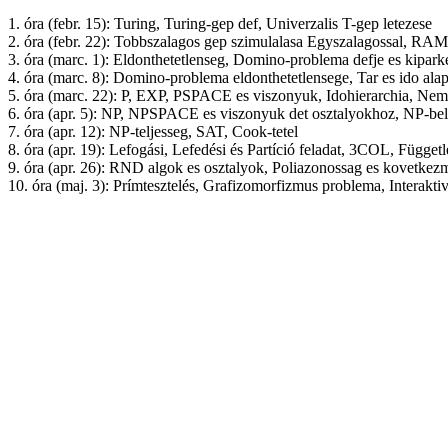
1. óra (febr. 15): Turing, Turing-gep def, Univerzalis T-gep letezese
2. óra (febr. 22): Tobbszalagos gep szimulalasa Egyszalagossal, RAM
3. óra (marc. 1): Eldonthetetlenseg, Domino-problema defje es kipar
4. óra (marc. 8): Domino-problema eldonthetetlensege, Tar es ido alap
5. óra (marc. 22): P, EXP, PSPACE es viszonyuk, Idohierarchia, Ne
6. óra (apr. 5): NP, NPSPACE es viszonyuk det osztalyokhoz, NP-bel
7. óra (apr. 12): NP-teljesseg, SAT, Cook-tetel
8. óra (apr. 19): Lefogási, Lefedési és Partíció feladat, 3COL, Függ
9. óra (apr. 26): RND algok es osztalyok, Poliazonossag es kovetkez
10. óra (maj. 3): Prímtesztelés, Grafizomorfizmus problema, Interakti