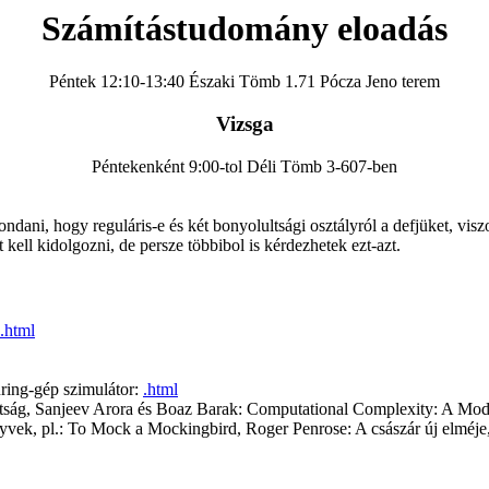
Számítástudomány eloadás
Péntek 12:10-13:40 Északi Tömb 1.71 Pócza Jeno terem
Vizsga
Péntekenként 9:00-tol Déli Tömb 3-607-ben
ondani, hogy reguláris-e és két bonyolultsági osztályról a defjüket, v
kell kidolgozni, de persze többibol is kérdezhetek ezt-azt.
.html
ring-gép szimulátor:
.html
ultság, Sanjeev Arora és Boaz Barak: Computational Complexity: A M
ek, pl.: To Mock a Mockingbird, Roger Penrose: A császár új elméje,