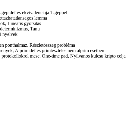
-gep def es ekvivalenciaja T-geppel
kettazhatatlansagos lemma
ok, Linearis gyorsitas
mdeterminizmus, Tanu
i nyelvek
etlen ponthalmaz, Részletösszeg probléma
menyek, Alprim def es primteszteles nem alprim esetben
v protokollokrol mese, One-time pad, Nyilvanos kulcsu kripto celja