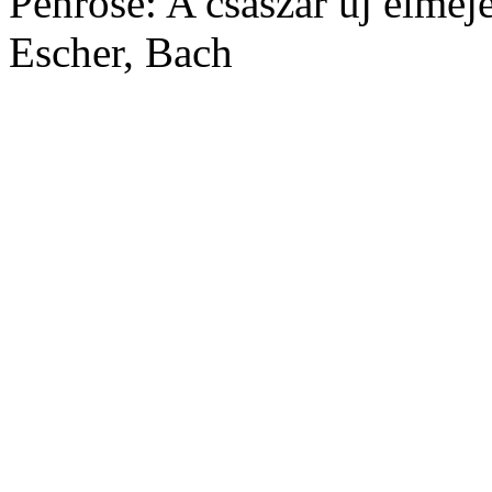
Penrose: A császár új elméj
Escher, Bach